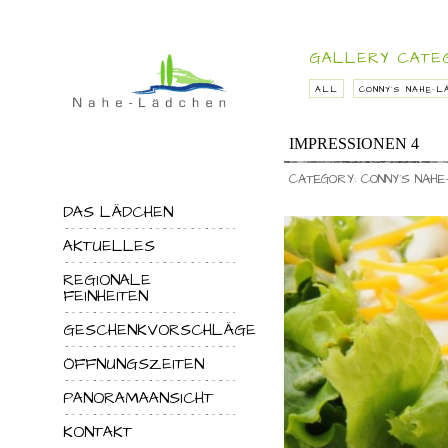
GALLERY CATEG
ALL
CONNY´S NAHE-L
IMPRESSIONEN 4
CATEGORY: CONNY´S NAHE
DAS LÄDCHEN
AKTUELLES
REGIONALE
FEINHEITEN
GESCHENKVORSCHLÄGE
ÖFFNUNGSZEITEN
PANORAMAANSICHT
KONTAKT