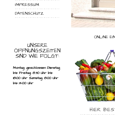
IMPRESSUM
DATENSCHUTZ
BEZIEHUNGSKISTE
ONLINE EI
UNSERE
ÖFFNUNGSZEITEN
SIND WIE FOLGT:
Montag: geschlossen
Dienstag
bis Freitag: 8.30 Uhr bis
 möchten und wir bestücken Ihnen die
in Connys Nahelädchen. 
18:00 Uhr
Samstag: 8:00 Uhr
bis 14:00 Uhr
HIER BE