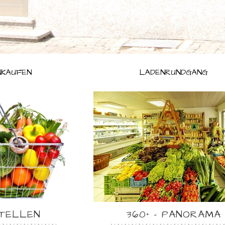
NKAUFEN
LADENRUNDGANG
Treten sie ein und sehen sich um, was die heimische Region Gutes zu bie
STELLEN
360° – PANORAMA